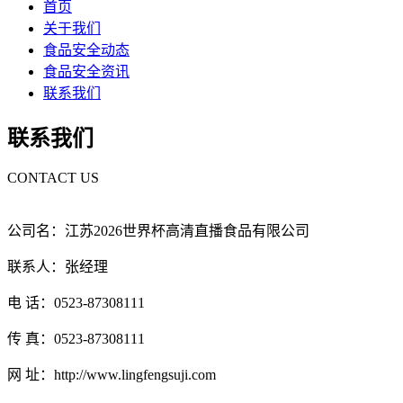
首页
关于我们
食品安全动态
食品安全资讯
联系我们
联系我们
CONTACT US
公司名：江苏2026世界杯高清直播食品有限公司
联系人：张经理
电 话：0523-87308111
传 真：0523-87308111
网 址：http://www.lingfengsuji.com