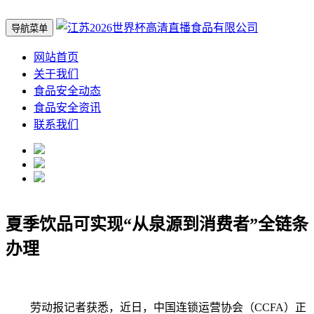
导航菜单
网站首页
关于我们
食品安全动态
食品安全资讯
联系我们
夏季饮品可实现“从泉源到消费者”全链条
办理
劳动报记者获悉，近日，中国连锁运营协会（CCFA）正