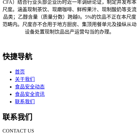
CFA）结合行业头部企业历时近一年调研论证，制定并发布本
尺度。涵盖现制茶饮、现磨咖啡、鲜榨果汁、现制酸奶等支流
品类；乙醇含量（质量分数）跨越0。5%的饮品不正在本尺度
范畴内。尺度亦不合用于地方厨房、集顶用餐单元及操纵从动
设备处置现制饮品出产运营勾当的办理。
快捷导航
首页
关于我们
食品安全动态
食品安全资讯
联系我们
联系我们
CONTACT US