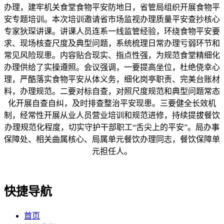
办理，建牢机关食堂食物平安防地日，省管局组织开展食物平
安专题培训。本次培训邀请省市场监视办理质量平安查抄核心
专家狄琛讲课。讲课人员连系一线监管经验，环绕食物平安要
求、现场核查尺度及典型问题，系统梳理日常办理亏弱环节和
常见风险现患。内容贴合现实、指点性强，为规范食堂精细化
办理供给了实操遵照。会议强调，一要提高坐位，杜绝侥幸心
理，严酷落实食物平安从体义务，细化岗亭职责、完美台账材
料，办理规范。二要对标自查，对照尺度规范和典型问题常态
化开展自查自纠，及时排查整治平安现患。三要健全长效机
制，经常性开展从业人员营业培训和规范进修，持续提拔餐饮
办理规范化程度，切实守护干部职工“舌尖上的平安”。局办事
保障处、相关曲属核心、局属单元餐饮办理同志，餐饮保障单
元担任人。
快捷导航
首页