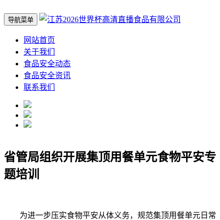
导航菜单
网站首页
关于我们
食品安全动态
食品安全资讯
联系我们
省管局组织开展集顶用餐单元食物平安专
题培训
为进一步压实食物平安从体义务，规范集顶用餐单元日常