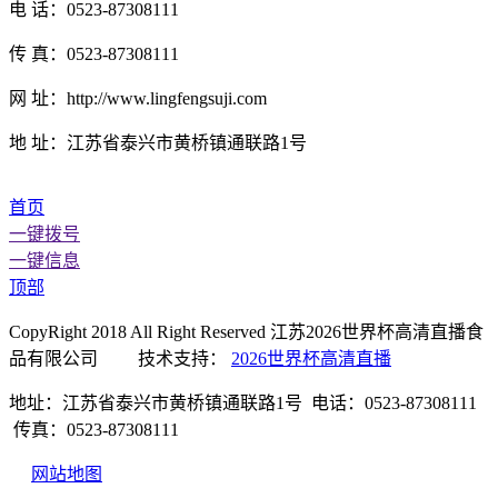
电 话：0523-87308111
传 真：0523-87308111
网 址：http://www.lingfengsuji.com
地 址：江苏省泰兴市黄桥镇通联路1号
首页
一键拨号
一键信息
顶部
CopyRight 2018 All Right Reserved 江苏2026世界杯高清直播食
品有限公司 技术支持：
2026世界杯高清直播
地址：江苏省泰兴市黄桥镇通联路1号 电话：0523-87308111
传真：0523-87308111
网站地图