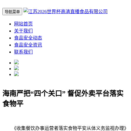
导航菜单
网站首页
关于我们
食品安全动态
食品安全资讯
联系我们
海南严把“四个关口” 督促外卖平台落实
食物平
《收集餐饮办事运营者落实食物平安从体义务监视办理》