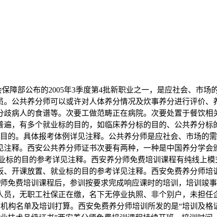
保障部公布的2005年3季度第4批新职业之一，是应社会、市
员。公共养分师可以或许对人体养分情况及炊事养分进行评价、
分歧病人的食谱等。次要工做范畴正在病院。次要处置于餐饮相
普遍，有多个就业标的目的，如临床养分标的目的、公共养分标
目的。具体报考体例详见注释。公共养分师是应社会、市场的需
见注释。西安公共养分师证书次要有两种，一种是中国养分学会
业标的目的参考详见注释。西安养分师免费培训课程有纯线上模
板、开课放置、就业标的目的参考详见注释。西安免费养分师培
师免费培训课程后，参训按要求完成响应课时的培训，培训竣事
人员，无职工社保正在缴，名下无停业执照、非个别户，未担任
机构名单及培训打算。西安免费养分师培训所发的是“培训及格