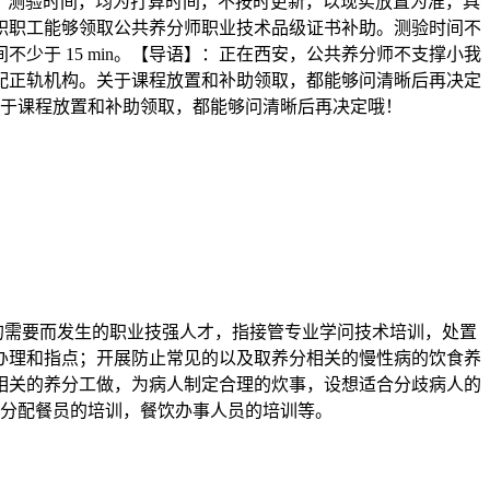
，测验时间，均为打算时间，不按时更新，以现实放置为准，具
职职工能够领取公共养分师职业技术品级证书补助。测验时间不
间不少于 15 min。【导语】：正在西安，公共养分师不支撑小我
配正轨机构。关于课程放置和补助领取，都能够问清晰后再决定
于课程放置和补助领取，都能够问清晰后再决定哦！
场的需要而发生的职业技强人才，指接管专业学问技术培训，处置
办理和指点；开展防止常见的以及取养分相关的慢性病的饮食养
相关的养分工做，为病人制定合理的炊事，设想适合分歧病人的
分配餐员的培训，餐饮办事人员的培训等。