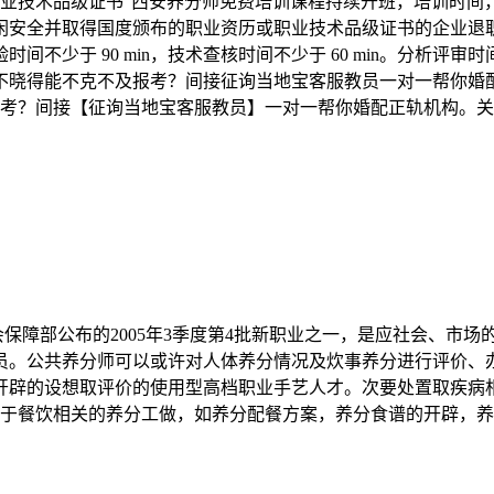
职业技术品级证书”西安养分师免费培训课程持续开班，培训时间
闲安全并取得国度颁布的职业资历或职业技术品级证书的企业退
少于 90 min，技术查核时间不少于 60 min。分析评审时
不晓得能不克不及报考？间接征询当地宝客服教员一对一帮你婚
考？间接【征询当地宝客服教员】一对一帮你婚配正轨机构。关
保障部公布的2005年3季度第4批新职业之一，是应社会、市
员。公共养分师可以或许对人体养分情况及炊事养分进行评价、
开辟的设想取评价的使用型高档职业手艺人才。次要处置取疾病
于餐饮相关的养分工做，如养分配餐方案，养分食谱的开辟，养