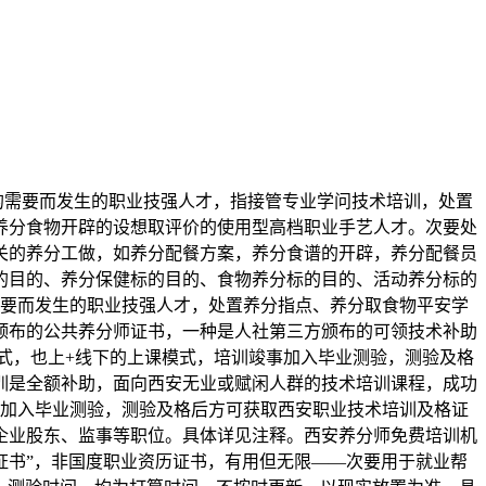
场的需要而发生的职业技强人才，指接管专业学问技术培训，处置
养分食物开辟的设想取评价的使用型高档职业手艺人才。次要处
关的养分工做，如养分配餐方案，养分食谱的开辟，养分配餐员
的目的、养分保健标的目的、食物养分标的目的、活动养分标的
要而发生的职业技强人才，处置养分指点、养分取食物平安学
颁布的公共养分师证书，一种是人社第三方颁布的可领技术补助
式，也上+线下的上课模式，培训竣事加入毕业测验，测验及格
训是全额补助，面向西安无业或赋闲人群的技术培训课程，成功
加入毕业测验，测验及格后方可获取西安职业技术培训及格证
企业股东、监事等职位。具体详见注释。西安养分师免费培训机
证书”，非国度职业资历证书，有用但无限——次要用于就业帮