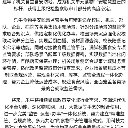
建牢了机关食堂食安防地，成为机关单元食物平安聪慧监管的
标杆，获得上级纪检监察取审计部分的高度必定。
乐牛食物平安聪慧监管平台可精准适配校园、机关、部
队、企业、病院等各类集顶用餐场景，针对分歧场景的监管需
求取合规沉点，供给定制化优化办事。校园场景沉点强化家校
联动取养分监管，实现后厨曲播、食材溯源查询、校长陪餐记
实公示等功能，同时对接教育局监管平台，满脚校园食安专项
监管要求；部队场景凸起军工级数据保密，实现数据当地化闭
环存储，严酷落实保密办理；机关场景侧沉合规审计取财务资
金管控，适配政务监管取审计核查需求；企业场景聚焦成本节
制取合规运营，实现食材采购、库存、监管全流程一体化办
理，帮力企业降低运营成本、规避食安风险，全面笼盖各类场
景的合规取监管需求。
将来，乐牛将持续聚焦政策变化取行业需求，不竭迭代优
化平台功能，深化物联网、AI、大数据等手艺的融合使用，
进一步完美“监管+运营+办事”一体化系统，帮力建立“精准监
管、合规高效、多元共治”的食物平安管理新款式，用科技力
量建牢食物平安防地，为食物平安行业高质量成长注入新动