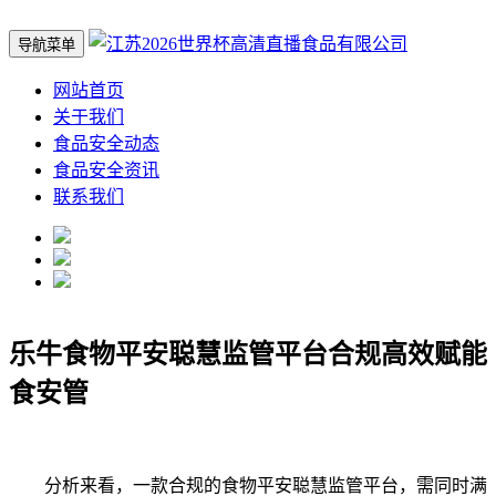
导航菜单
网站首页
关于我们
食品安全动态
食品安全资讯
联系我们
乐牛食物平安聪慧监管平台合规高效赋能
食安管
分析来看，一款合规的食物平安聪慧监管平台，需同时满