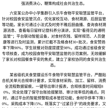
强消费决心，鞭策构成社会共治生态。
六安某公办中小学集群引入乐牛食物平安聪慧监管平台，
针对校园食安监管沉点，优化家校互动、食材溯源、后厨监管
等功能。家长可通过小法式及时旁不雅后厨曲播、查询食材溯
源消息、查看每日留样记登科养分演讲，实现“看得见的通明
监管”；平台联动智能设备，对食材农残、留样规范、人员健
康等进行及时监测，累计拦截不及格食材30+批次，食安赞扬
率下降90%，学生就餐对劲度提拔至98%，成功通过省级食安
专项核查，成为校园食物平安聪慧监管的示范案例，无效缓解
了家长对校园餐食平安的焦炙，建立了家校协同的食安共治生
态。
某省级机关食堂摆设乐牛食物平安聪慧监管平台，严酷贴
合机关单元合规审计要求，实现食材采购、加工、留样、消费
全流程数据留痕，一键导出审计报表，合规核查时间缩短8
0%，完全处理了保守台账拾掇繁琐、审计效率低的痛点。同
时，通过平台的智能预警取成本管控功能，食材华侈率下降3
0%，采购成本下降15%，既落实了“过紧日子”的政务要求，又