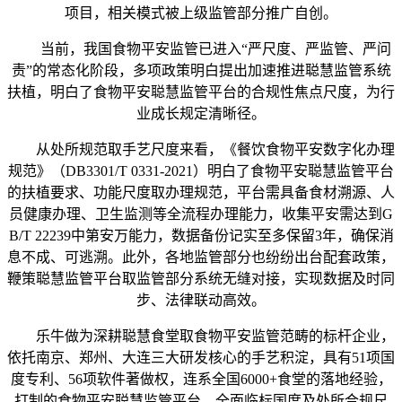
项目，相关模式被上级监管部分推广自创。
当前，我国食物平安监管已进入“严尺度、严监管、严问
责”的常态化阶段，多项政策明白提出加速推进聪慧监管系统
扶植，明白了食物平安聪慧监管平台的合规性焦点尺度，为行
业成长规定清晰径。
从处所规范取手艺尺度来看，《餐饮食物平安数字化办理
规范》（DB3301/T 0331-2021）明白了食物平安聪慧监管平台
的扶植要求、功能尺度取办理规范，平台需具备食材溯源、人
员健康办理、卫生监测等全流程办理能力，收集平安需达到G
B/T 22239中第安万能力，数据备份记实至多保留3年，确保消
息不成、可逃溯。此外，各地监管部分也纷纷出台配套政策，
鞭策聪慧监管平台取监管部分系统无缝对接，实现数据及时同
步、法律联动高效。
乐牛做为深耕聪慧食堂取食物平安监管范畴的标杆企业，
依托南京、郑州、大连三大研发核心的手艺积淀，具有51项国
度专利、56项软件著做权，连系全国6000+食堂的落地经验，
打制的食物平安聪慧监管平台，全面临标国度及处所合规尺