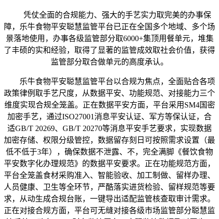
凭仗全面的合规能力、强大的手艺实力取完美的办事保
障，乐牛食物平安聪慧监管平台已正在全国多个地域、多个场
景落地使用，办事各级监管部分取6000+集顶用餐单元，堆集
了丰硕的实和经验，取得了显著的监管成效取社会价值，获得
监管部分取合做单元的高度承认。
乐牛食物平安聪慧监管平台以合规为焦点，全面贴合各项
政策律例取手艺尺度，从数据平安、功能规范、对接能力三个
维度实现合规全笼盖。正在数据平安方面，平台采用SM4国密
加密手艺，通过ISO27001消息平安认证、军方等保认证，合
适GB/T 20269、GB/T 20270等消息平安手艺要求，实现数据
加密存储、权限分级管控，数据留存刻日可按照需求设置（最
低不低于3年），确保数据不泄露、不，完全满脚《餐饮食物
平安数字化办理规范》的数据平安要求。正在功能规范方面，
平台全笼盖食材采购准入、智能验收、加工制做、留样办理、
人员健康、卫生等全环节，严酷落实进货检验、留样规范等要
求，从动生成合规台账，一键导出适配监管核查取审计需求。
正在对接合规方面，平台可无缝对接各级市场监管部分聪慧监