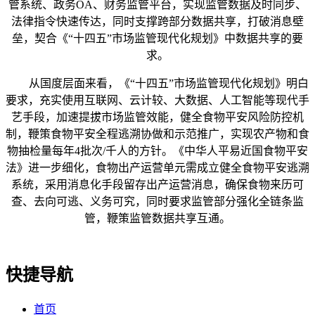
管系统、政务OA、财务监管平台，实现监管数据及时同步、
法律指令快速传达，同时支撑跨部分数据共享，打破消息壁
垒，契合《“十四五”市场监管现代化规划》中数据共享的要
求。
从国度层面来看，《“十四五”市场监管现代化规划》明白
要求，充实使用互联网、云计较、大数据、人工智能等现代手
艺手段，加速提拔市场监管效能，健全食物平安风险防控机
制，鞭策食物平安全程逃溯协做和示范推广，实现农产物和食
物抽检量每年4批次/千人的方针。《中华人平易近国食物平安
法》进一步细化，食物出产运营单元需成立健全食物平安逃溯
系统，采用消息化手段留存出产运营消息，确保食物来历可
查、去向可逃、义务可究，同时要求监管部分强化全链条监
管，鞭策监管数据共享互通。
快捷导航
首页