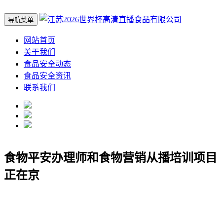
导航菜单
网站首页
关于我们
食品安全动态
食品安全资讯
联系我们
食物平安办理师和食物营销从播培训项目
正在京