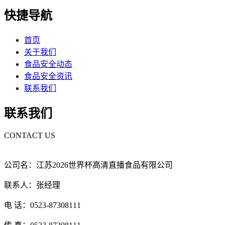
快捷导航
首页
关于我们
食品安全动态
食品安全资讯
联系我们
联系我们
CONTACT US
公司名：江苏2026世界杯高清直播食品有限公司
联系人：张经理
电 话：0523-87308111