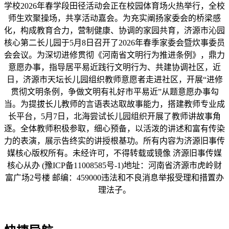
学校2026年春学段田径活动会正在校园体育场火热举行，全校
师生欢聚操场，共享活动嘉会。为充实阐扬家委会的桥梁感
化，构成教育合力，营制健康、协调的家园共育，济源市沁园
核心第二长儿园于5月8日召开了2026年春季家委会暨炊事委员
会会议。为深切进修贯彻《河南省文明行为推进条例》，鼎力
意愿办事，指导居平易近践行文明行为、共建协调社区，近
日，济源市天坛长儿园组织教师意愿者走进社区，开展“进修
贯彻文明条例，争做文明有礼好市平易近”从题意愿办事勾
当。为提拔长儿教师的言语表达取故事能力，搭建教师专业成
长平台，5月7日，北海尝试长儿园组织开展了教师讲故事角
逐。全体教师积极参取，细心预备，以活泼的讲述和富有传染
力的表演，展示告终实的讲授根基功。所有内容为济源旧事传
媒核心版权所有。未经许可，不得转载或镜像 济源旧事传媒
核心从办 (豫ICP备11008585号-1)地址：河南省济源市虎岭财
富广场2号楼 邮编：459000违法和不良消息举报受理和措置办
理法子。