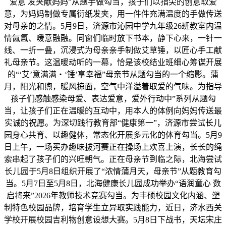
爱意 发夹献妈妈”从题手做勾当，孩子们以指尖的创意取爱
意，为妈妈制做专属衍纸发夹，用一件件充满温度的手做传送
对母亲的之情。5月9日，济源市沁园中学九年级26班教室内温
情氤氲、暖意融融。同窗们临时放下书本，静下心来，一针一
线、一折一叠，沉浸式为母亲亲手制做艾草锤，以匠心手工献
礼母亲节。这温暖动听的一幕，恰是该校结业班细心筹谋开展
的“‘艾’意满满・‘锤’享幸福”母亲节从题勾当的一个缩影。蒲
月，阳光和煦，暖风掠面，空气中洋溢着取爱的气味。为指导
孩子们感触感染母爱、表达爱意，爱外行动中”系列从题勾
当，让孩子们正在温暖的互动中，用本人的体例向妈妈传送最
实诚的祝愿。为深切践行教育部“健康第一”，济源市尝试长儿
园身心共育、以趣健体，常态化开展多元化的体育勾当。5月9
日上午，一场买办趣味拔河赛正在操场上欢喜上演，长长的绳
索串起了孩子们的兴旺朝气。正在母亲节到临之际，北海尝试
长儿园于5月8日组织开展了“浓情蒲月天，母亲节”从题教育勾
当。5月7日至5月8日，北海健康长儿园成功举办“语润童心 数
启将来”2026年教师技术竞赛勾当。为丰硕校园文化内涵、塑
制特色校园品牌，培育学生立异取实践能力，近日，济水西关
学校开展校园吉利物创意设想大赛。5月8日下战书，天坛宋庄