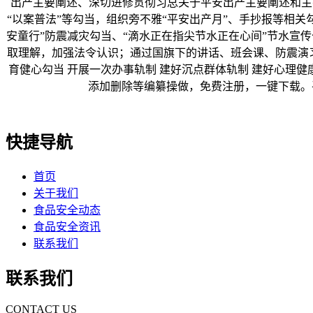
出产主要阐述、深切进修贯彻习总关于平安出产主要阐述和主
“以案普法”等勾当，组织旁不雅“平安出产月”、手抄报等相关
安童行”防震减灾勾当、“滴水正在指尖节水正在心间”节水宣
取理解，加强法令认识；通过国旗下的讲话、班会课、防震演习
育健心勾当 开展一次办事轨制 建好沉点群体轨制 建好心理健康
添加删除等编纂操做，免费注册，一键下载。平台同
快捷导航
首页
关于我们
食品安全动态
食品安全资讯
联系我们
联系我们
CONTACT US