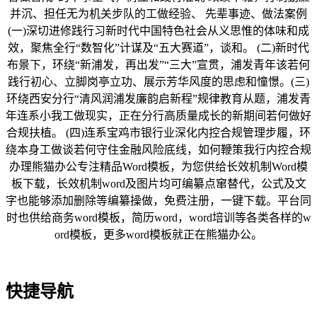
并沉、担任无为机关步队的工做经验、 先辈事迹、做法案例
(一)深切进修践行习新时代中国特色社会从义思惟的体味和成
效，聚焦全行“数智化”计谋及“五大赛道”，谈和。 (二)新时代
布景下，环绕“新浦发，再出发”“三大”宣贯，浦发青年该若何
践行初心、立脚岗亭立功、展示芳华风度的思虑和憧憬。(三)
环绕西安分行“清风润浦发廉韵启新程”规律教育从题，浦发青
年连系小我工做现实，正在分行高质量成长的新期间若何做好
合规扶植。 (四)连系宝鸡市银行业深化内控合规管理步履，环
绕本身工做谈若何守住金融风险底线，如何鞭策我行内控合规
办理熊猫办公专注精品Word模板，为您供给长效机制Word模
板下载，长效机制word及图片均可编纂点窜替代，公式及文
字也能够添加删除等编纂操做，免费注册，一键下载。平台同
时也供给商务word模板，简历word，word培训等各类各样的w
ord模板，更多word模板就正在熊猫办公。
快捷导航