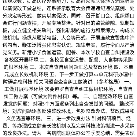
违规次数，提高医疗办事能力，提高群众就医体验等酒驾醉驾
以案促改工做总结，连系警示教育大会传递违纪违法案例、处
分决定等形式，做实以案促改，同时，召开糊口会、组织糊口
会进行问题查摆，开展专项整治。针对出的监管缝隙、轨制短
板，成立健全相关轨制，强化轨制的施行力和束缚力，构成长
效机制。操纵从题党勾当、大会等形式，开展廉政宣誓集中许
诺勾当，鞭策泛博强化忠实认识、规律老实，履行全面从严治
党义务。新港小学食堂运营、配餐、本次学校自查自纠摆设及
各校区开展环境 二、各校区食堂运营、配餐、大食物等采购
的根基环境 三、本次自查自纠问题汇总及整改环境 四、本单
元成立长效机制环境 五、下一步工做打算xx单元科研办理中
障碍高校科技 相关问题自查自纠工做演讲 （参考格局） 一、
工做开展根基环境 次要包罗自查自纠工做组织环境，自查自
纠工做方案（可做为附件材料）等。 二、自题整改环境 自查
发觉的问题：对照5个方面逐条列出自查发觉的问题。 整改环
境：对应问题逐条反映整改环境，包罗整改办法、整改成果和
义务逃查等环境。 三、进一步改良办法 针对科研项目、经
费、等办理成立健全长效机制以及完美科技政策拟进一步采纳
的改良办法。请为一名病院医联体办公室季度总结，需要表现