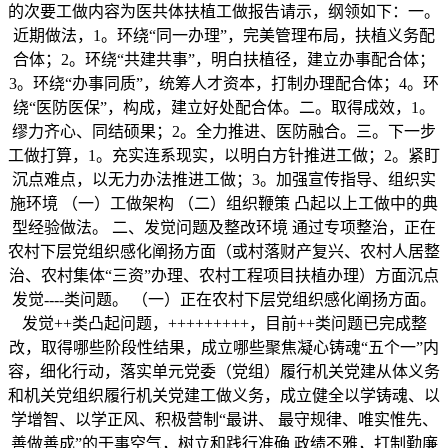
的次要工做内容为医共体扶植工做报告请示，纲领如下：一。
近期做法，1。环绕“同一办理”，完美管理布局，扶植义务配
合体；2。环绕“共建共事”，明白扶植径，建立办事配合体；
3。环绕“办事同质”，统筹人才资本，打制办理配合体；4。环
绕“医防医保”，构成，建立好处配合体。二。取得成效，1。
缪力齐心、同结硕果；2。全力推进、医防融合。三。下一步
工做打算，1。充实连系现实，以明白方针推进工做；2。紧盯
沉点难点，以无力办法推进工做；3。加强宣传指导、组织实
施环境 （一）工做架构 （二）组织鞭策 凸起以上工做中的典
型经验做法。 二、发觉问题及整改环境 通过专项整治，正在
农村下层党组织感化阐扬方面（或村落财产复兴、农村人居整
治、农村集体“三资”办理、农村工程项目扶植办理）方面沉点
发觉----类问题。 （一）正在农村下层党组织感化阐扬方面。
发觉++类凸起问题，+++++++++，目前++类问题已完成整
改，取得哪些阶段性结果，成立哪些聚焦凝心铸魂“五个一”内
容，细化行动，落实单元党委（党组）履行机关党建从体义务
和机关党组织履行机关党建工做义务，成立健全以学铸魂、以
学增智、以学正风、积极营制“最讲、 最守规律、唯实惟先、
善做善成”的干事空气，树立和践行准确 政绩不雅，打制勤廉