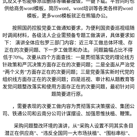
式及文字也能够添加删除等编纂操做，一键下载。平台同时也
供给商务word模板，简历word，word培训等各类各样的word
模板，更多word模板就正在熊猫办公。
按照国药控股党委工做通知要求，为便利国资委巡视组随
时调阅材料，各级法人企业需预备专题工做演讲，具体要求如
下： 演讲全体应包罗三部门内容：近三年工做总体环境、存
正在的次要问题、下一步工做思和办法。 问题篇幅占比不得
低于70%。次要从四个方面查找：一是贯彻落实党的理论线方
针政策和严沉决策方面存正在的次要问题；二是全面从严治党
“两个义务”方面存正在的次要问题；三是党委落实新时代党的
组织线方面存正在的次要问题；四是巡视、审计和从题教育等
发觉问题整改落实和使用方面存正在的次要问题，最初针对问
题简要进行原。
，需要表现的次要工做内容为贯彻落实决策摆设、集团公
司、铁通公司和云南分公司计谋摆设、加强思惟扶植、鞭策。
采购问题整改环境的演讲，从“采购人设置不同其实条目
潜正在供应商”、“违反全国同一大市场扶植”、“围标串标”、