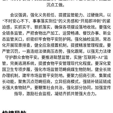
沉点工做。
会议强调，强化义务担任、提拔监管能力、过硬做风，以
“不时安心不下、事事落实到位”的义务感和“开局即冲刺”的紧
迫感，实抓实干、狠抓落实，确保各项摆设落地收效。要强化
全链条监管，严把食物出产加工、运营畅通、餐饮办事、新业
态监管关口，织密织牢食物平安防护网。强化抽检监测，常态
化开展现患排查，健全应急措置机制，提拔精准管理程度。要
严管沉罚，一直连结法律高压态势，强化跟尾，以强无力法律
守护群众食物平安。要推进聪慧监管，实施“互联网+AI”监
管，完美逃溯系统，提拔食物平安管理现代化程度。要深化爱
国卫生专项步履，强化市场监管范畴病媒生物防制，健全长效
办理机制，建牢市场监管平安防地。要聚力招商引资、集聚成
长动能，聚焦沉点范畴招商，立异招商模式，强链补链延链成
长强大食物财产。要鞭策社会共治，强化部分协同，加强宣传
指导，激励社会监视，凝结齐抓共管强大合力。