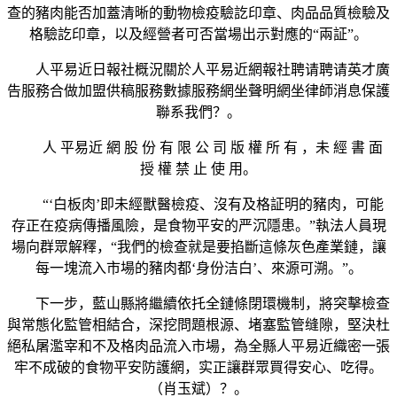
查的豬肉能否加蓋清晰的動物檢疫驗訖印章、肉品品質檢驗及
格驗訖印章，以及經營者可否當場出示對應的“兩証”。
人平易近日報社概況關於人平易近網報社聘请聘请英才廣
告服務合做加盟供稿服務數據服務網坐聲明網坐律師消息保護
聯系我們？。
人 平易近 網 股 份 有 限 公 司 版 權 所 有 ，未 經 書 面
授 權 禁 止 使 用。
“‘白板肉’即未經獸醫檢疫、沒有及格証明的豬肉，可能
存正在疫病傳播風險，是食物平安的严沉隱患。”執法人員現
場向群眾解釋，“我們的檢查就是要掐斷這條灰色產業鏈，讓
每一塊流入市場的豬肉都‘身份洁白’、來源可溯。”。
下一步，藍山縣將繼續依托全鏈條閉環機制，將突擊檢查
與常態化監管相結合，深挖問題根源、堵塞監管缝隙，堅決杜
絕私屠濫宰和不及格肉品流入市場，為全縣人平易近織密一張
牢不成破的食物平安防護網，实正讓群眾買得安心、吃得。
（肖玉斌）？。