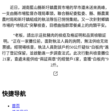
近日，湖南藍山縣新圩鎮農貿市場的早市還未送來高峰，
一支由縣市場監督办理局牽頭，聯合縣紀委監委、縣、縣農業
農村局和新圩鎮組成的執法隊伍已悄悄集結。又一次針對鄉鎮
市場的“地毯式”突擊檢查，目標曲指群眾餐桌上的肉類平安。
“老板，請出示這批豬肉的檢疫及格証明和品質檢驗証
明。”正在一家攤位前，面對執法人員的詢問，無法供给无效
票據。經現場核查，執法人員對該戶約50公斤疑似“白板肉”進
行了登記保留，並啟動進一步調查法式。此次行動共檢查攤位
21家，查處未能供给“兩証兩章”的經營戶1家，查獲“白板肉”9
2斤。
快捷导航
首页