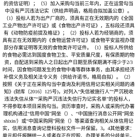
的资信证明）；（5）加入采购勾当前三年内，正在运营勾当
中没有严沉违法记实（供给声明函，格局自拟加盖公章）。
（1）投标人若为出产厂商的，须具有正在无效期内的《全国
工业产物出产许可证》或《食物出产许可证》，五标段还须具
有《动物防疫前提及格证》；（2）投标人若为经销商的，须
具有正在无效期内的《食物运营许可证》或食物平安监视办理
部分存案证明等无效的食物类许可证件。（1）投标人所供给
的食物必需达到国度食物卫生、平安质量尺度，有保质期的物
资，自配送到采购人之日起出产日期至质保期满不得少于2/3
时间，因食物问题发生的食物中毒等群体事务，由其承担经济
补偿义务及相关法令义务（供给许诺书，格局自拟）。（2）
按照《关于正在采购勾当中查询及利用信用记实相关问题的通
知》(财库〔2016〕125号)，对列入“失信被施行人”“严沉税收
违法失信从体”“采购严沉违法失信行为记实名单”的投标人，
不得参取本项目采购勾当。资历审查时，采购人或采购代办署
理机构通过“信用中国”网坐（）、“中国施行消息公开网”网坐
shixin/）或“中国采购网”网坐（）等渠道查询相关从体信用记
实，信用消息查询记登科投标文件一并保留。3。4其他要求：
单元担任报酬统一人或者存正在控股、办理关系的分歧单元，