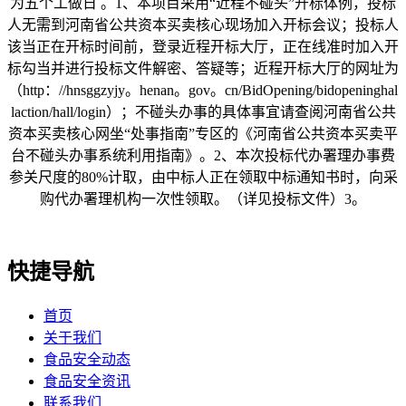
为五个工做日 。1、本项目采用“近程不碰头”开标体例，投标
人无需到河南省公共资本买卖核心现场加入开标会议；投标人
该当正在开标时间前，登录近程开标大厅，正在线准时加入开
标勾当并进行投标文件解密、答疑等；近程开标大厅的网址为
（http：//hnsggzyjy。henan。gov。cn/BidOpening/bidopeninghal
laction/hall/login）；不碰头办事的具体事宜请查阅河南省公共
资本买卖核心网坐“处事指南”专区的《河南省公共资本买卖平
台不碰头办事系统利用指南》。2、本次投标代办署理办事费
参关尺度的80%计取，由中标人正在领取中标通知书时，向采
购代办署理机构一次性领取。（详见投标文件）3。
快捷导航
首页
关于我们
食品安全动态
食品安全资讯
联系我们