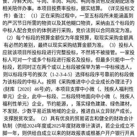
食、冷鲜大肉、牛肉、羊肉、鸡肉、鸭肉等货色及按期配送等
相关陪伴办事。本项目按费率投标，据实结算。（详见投标文
件）备注：（1）正在采购过程中，一至五标段所未能涵盖到
的严沉节日所需的物资以及其他糊口物资，采纳由五个标段的
中标人配合竞价的体例进行采购，竞价法则以合同商定为准。
（2）每个标段的预算金额仅为年度预算，取现实采购金额具
有必然的差别，最终以现实采购结算金额为准。（3）投标人
应就该项目所投标段进行完整投标，不然将不被接管。一家投
标人可对一个或多个标段进行报名及投标，但最多只能中一个
标段，若同时正在两个或以上标段被保举为第一中标候选人，
则以标段序号的挨次（1-2-3-4-5）选择标段序号靠前的标段做
为该标段的中标人。按照《采购推进中小企业成长办理法子》
(财库〔2020〕46号)的，本项目支撑中小微（、残疾人福利性
单元）企业，此中一标段、二标段特地面向中小微（、残疾人
福利性单元）企业，节约能源，，落实绿色建建、绿色建材，
不发财、少数平易近族地域的企业，推进自从立异财产成长，
支撑脱贫攻坚。（2）具有优良的贸易诺言和健全的财政会计
轨制（供给2024年度或2025年度财政审计演讲，若企业成立不
脚一年，则供给自成立以来的财政报表或根基户开户银行开具