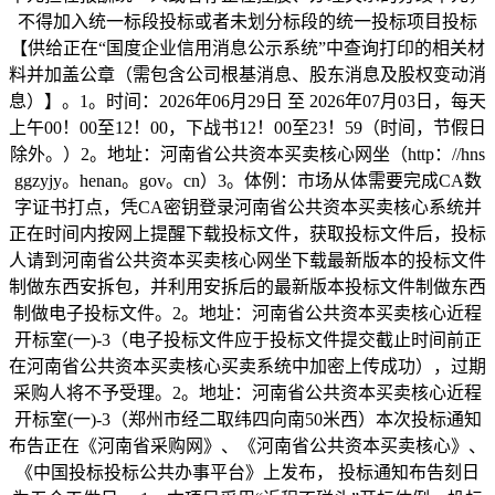
不得加入统一标段投标或者未划分标段的统一投标项目投标
【供给正在“国度企业信用消息公示系统”中查询打印的相关材
料并加盖公章（需包含公司根基消息、股东消息及股权变动消
息）】。1。时间：2026年06月29日 至 2026年07月03日，每天
上午00！00至12！00，下战书12！00至23！59（时间，节假日
除外。）2。地址：河南省公共资本买卖核心网坐（http：//hns
ggzyjy。henan。gov。cn）3。体例：市场从体需要完成CA数
字证书打点，凭CA密钥登录河南省公共资本买卖核心系统并
正在时间内按网上提醒下载投标文件，获取投标文件后，投标
人请到河南省公共资本买卖核心网坐下载最新版本的投标文件
制做东西安拆包，并利用安拆后的最新版本投标文件制做东西
制做电子投标文件。2。地址：河南省公共资本买卖核心近程
开标室(一)-3（电子投标文件应于投标文件提交截止时间前正
在河南省公共资本买卖核心买卖系统中加密上传成功），过期
采购人将不予受理。2。地址：河南省公共资本买卖核心近程
开标室(一)-3（郑州市经二取纬四向南50米西）本次投标通知
布告正在《河南省采购网》、《河南省公共资本买卖核心》、
《中国投标投标公共办事平台》上发布， 投标通知布告刻日