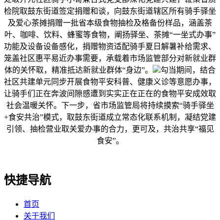
检院取鼓东街道签定捐赠和谈，向鼓东街道辖区所有骑手驿坐
及爱心茶摊捐赠一批省本级食物抽检及格备份样品，涵盖茶
叶、咖啡、饮料、蜂蜜等食物，阐扬驿坐、茶摊“一坐式办事”
功能及设备设备感化，捐赠物资适配骑手夏日解暑补给需求、
笼盖社区惠平易近办事需要，承载着市场监管部分对新就业群
体的关怀取，精准抵达新就业群体“身边”。
勾当期间，结合
社区共建单元同步开展食物平安科普、健康义诊等意愿办事，
让骑手们正在奔波间隙感遭到实实正在正在的食物平安成效取
社会温暖关怀。下一步，省市场监管局将持续摸索“骑手驿坐
+食安共治”模式，取鼓东街道成立常态化联系机制，凝结党建
引领、抽检营业取关爱办事的合力，更可及，共治共享“福见
食安”。
快捷导航
首页
关于我们