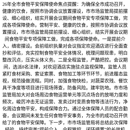
26年全市食物平安保障使命焦点提醒：为确保全市成功召开，
健康的饮食，按照市协调会议放置摆设，市市场监管局提前摆
设、细心组织，结实开展会议期间食物平安专项保障工做，完
成各项保障使命。营制平安、健康的饮食，按照市协调会议放
置摆设，市市场监管局提前摆设、细心组织，结实开展会议期
间食物平安专项保障工做，完成各项保障使命。一是提前介
入，缜密摆设。会前组织执量对会议指定欢迎酒店进行全面查
抄和评估，充实控制食物平安全体情况，梳理问题现患，明白
整改沉点，压实从体义务。二是全程监管，严酷把控。会议期
间，选派8名法律，对欢迎酒店实施驻点监视保障。监管人员
紧盯食材采购、索证索票、食物加工等环节环节，前进履态监
视，规范操做流程。同时，加强食物快检，对蔬菜农残、餐饮
具干净度等项目进行现场筛查，防备风险。建牢防地。市市场
监管局加大对会场周边食物运营单元等沉点场合的放哨力度和
频次，峻厉冲击无证运营、发卖过时变质食物等违法行为，净
化周边食物平安，构成保障合力。通过全体保障人员的配合勤
奋，会议期间未发生任何食物平安事务，为全市的成功召开供
给了的食物平安保障。下一步，市市场监管局将总结此次保障
经验，持续完美“提前介入、全程管控、闭环措置”的长效机