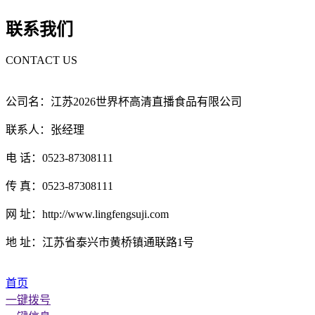
联系我们
CONTACT US
公司名：江苏2026世界杯高清直播食品有限公司
联系人：张经理
电 话：0523-87308111
传 真：0523-87308111
网 址：http://www.lingfengsuji.com
地 址：江苏省泰兴市黄桥镇通联路1号
首页
一键拨号