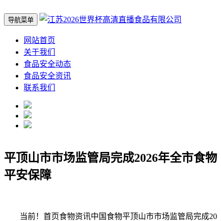
导航菜单
网站首页
关于我们
食品安全动态
食品安全资讯
联系我们
平顶山市市场监管局完成2026年全市食物
平安保障
当前！首页食物资讯中国食物平顶山市市场监管局完成20