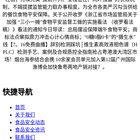
制，不竭提拔监管能力取办事程度，为全市各类严沉勾当供给
的餐饮食物平安保障。关于公开收罗《浙江省市场监管局关于
加强 “三小一摊”食物平安监督工做的实施看法 （收罗看法
稿）》看法的通知今日导读：总局摆设保障端午食物平安；商
标法点窜拟鼎力冲击心计心情商标；“0糖0脂0卡”的“摄生水”
线【7。16免费曲播】辞别检测踩坑│维生素高效液相色谱（H
PLC）检测手艺、案例及合规质控全指南抢占粤港澳大湾区市
场！烟台海参结合会携 10余家会员单元加入第12届广州国际
渔博会加快鲁粤两地产销对接？。
快捷导航
首页
关于我们
食品安全动态
食品安全资讯
联系我们