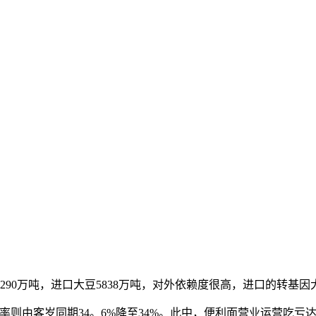
90万吨，进口大豆5838万吨，对外依赖度很高，进口的转基因
由客岁同期34。6%降至34%。此中，便利面营业运营吃亏达6