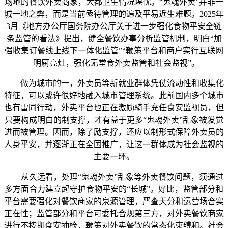
场地的餐饮外卖商家，大都卫生情况堪忧。“鬼魂外卖”并非一
城一地之弊，而是当前亟待管理的遍及平易近生难题。2025年
3月《地方办公厅国务院办公厅关于进一步强化食物平安全链
条监管的看法》提出，健全餐饮办事分析监管机制，明白“加
强收集订餐线上线下一体化监管”“鞭策平台和商户实行互联网
+明厨亮灶，强化无堂食外卖监管和社会监视”。
做为城市的一，外卖员等新就业群体凭仗流动性和收集化
特征，可以或许很好地融入城市管理系统。此前国内多个城市
也有雷同行动，外卖平台也正在激励骑手充任食安监视员，但
只要构成明白的制支撑，才有益于更多“鬼魂外卖”乱象被发觉
进而被管理。因而，除了励支撑，还应以制形式保障外卖员的
人身平安，并逐渐正在全国推广，让这一群体成为社会监视的
主要一环。
从久远看，处理“鬼魂外卖”乱象等外卖餐饮问题，须通过
多方面合力建立起守护食物平安的“长城”。好比，监管部分和
平台需要强化对餐饮商家的泉源管理，严查天分和运营场合实
正在性；监管部分和平台可委托合规第三方，对外卖餐饮商家
进行不按期食安抽检，鞭策对外卖餐饮的常态化束缚和。社会