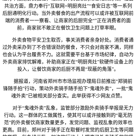
共治方面，鼎力奉行“互联网+明厨亮灶”“食安日志”等一系列
后厨通明化行动。当外卖餐食的出产流程可以或许被互联网前
端的消费者一一察看、让商家的后厨完全“”正在消费者的面
前，商家就不敢正在餐饮卫生问题上打草率眼。
外卖食物平安卫生取否，事关消费者亲身好处。消费者通
过外卖采办到了不合错误劲的餐食，不只会对商家不满，同样
也会认为平台履责不力。这就需要平台基于市场纪律，自动为
外卖商家排忧解难，补助商家正在“明厨亮灶”软硬件设备上的
投入，让餐饮商家的后厨不再是“现蔽的角落”。
据报道，河南省郑州市市场监视办理局日前推出“郑骑前
锋随手拍”行动，策动外卖骑手随手拍下“鬼魂外卖”，一批“鬼
魂外卖”已被相关部分查实。此举获得不少网友点赞。
对于“鬼魂外卖”乱象，监管部分激励外卖骑手举报是无力
行动。这一群体的工做属性，使其可以或许接触到的“毫无防
范”的外卖餐饮商家数量更多，发觉问题、监视乱象的效率也
更高。目前，郑州对于骑手正在取餐时发觉的后厨卫生等问题