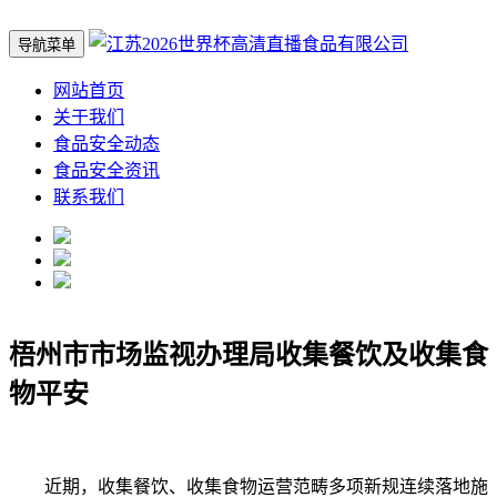
导航菜单
网站首页
关于我们
食品安全动态
食品安全资讯
联系我们
梧州市市场监视办理局收集餐饮及收集食
物平安
近期，收集餐饮、收集食物运营范畴多项新规连续落地施