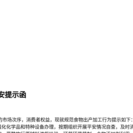
安提示函
市场次序，消费者权益，现就规范食物出产加工行为提示如下：
强化化学品和特种设备办理，按期组织开展平安情况自查，及时消