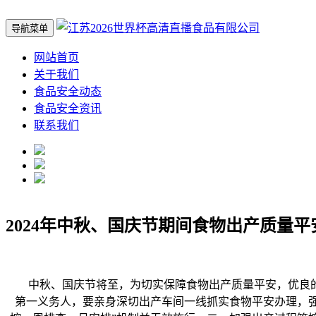
导航菜单
网站首页
关于我们
食品安全动态
食品安全资讯
联系我们
2024年中秋、国庆节期间食物出产质量平
中秋、国庆节将至，为切实保障食物出产质量平安，优良的
第一义务人，要亲身深切出产车间一线抓实食物平安办理，