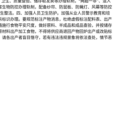
卫生、质量查验、储存取发卖等办理轨制，“两超一非”、混入
害生物防控办理轨制，配备纱帘、防鼠板、防蝇灯、风幕等防控
生整洁。四、加强人员卫生防护。加强从业人员警示教育和培
拆标识办理。要规范标注产物消息，杜绝虚假标注配料表、出产
酷施行食物平安尺度，做好原料、半成品和成品查验，并按储存
原材料出产加工食物，不得将供应商退回产物回炉出产或改贴标
，请各出产者盲目恪守，若有违法违规景象将依法查处，情节恶