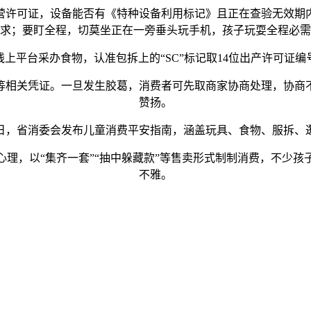
许可证，设备能否有《特种设备利用标记》且正在查验无效期内
求；要盯全程，切莫坐正在一旁垂头玩手机，孩子玩耍全程必需
平台采办食物，认准包拆上的“SC”标记取14位出产许可证编
凭证。一旦发生胶葛，消费者可先取商家协商处理，协商不成可拨
赞扬。
，省消委会发布儿童消费平安指南，涵盖玩具、食物、服拆、逛
，以“集齐一套”“抽中躲藏款”等售卖形式制制消费，不少孩
不雅。