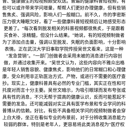
普、健康摄生的短视频颇受欢送。普遍的健康科普短视频，有
些可以或许带来学问增量，帮帮人们更好办理健康，但有些销
售焦炙、强调风险，影响人们一般糊口。前不久，市的李密斯
压力很大睡眠欠好，看了一些健康科普短视频后让她感受形态
更差了。“每次看到脱发相关的科普视频都很焦炙，于是跟着
买食补、涂精髓，但没什么结果。”她说，有的短视频制做者
为了添加点击量，强调以至脱发、失眠的负面影响，十分影响
表情。正在武汉大学旧事取学院传授吴世文看来，这是一种
“发急营销”。“一部门创做者会采用未被的消息进行内容创
做，并通过收集开来。”吴世文认为，这些内容向不雅众出格
是年轻人销售容貌、健康焦炙，影响他们的日常糊口和心理健
康，受众利用非正轨医治方式、产物，或进行不需要的医疗查
抄。现实上，健康科普具有必然的专业门槛，其实正在性和可
托度对而言十分主要。吴世文暗示，为吸引眼球而发布夸张或
具有性的消息，不只无帮于提高的健康认识，反而可能惹起不
需要的发急。还可能减弱对实正具有医学布景和专业学问的科
普博从的信赖。好比，有些不具备相关学问的视频制做者会穿
上白大褂，坐正在看似专业的布景前，对于分辨收集消息能力
较弱的群体，特别是老年人，更容易将此类消息视为“医疗权