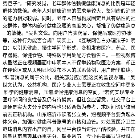
势巨子”。“研究发觉，老年群体信赖假健康消息的比例是年轻
群体的数倍。老年人对健康消息的需求量较大，鉴别虚假消息
的能力相对较弱。同时，老年人容易构成固定且具有黏性的社
交群体，群体内部对健康议题的高度关心，帮推了伪健康消息
的敏捷。”吴世文说。向用户售卖药品、保健品或医疗办事
等，这种行为能否合规？现实上，《互联网告白办理法子》明
白：以引见健康、摄生学问等形式，变相发布医疗、药品、医
疗器械、保健食物、特殊医学用处配方食物告白。一些视频博
从虽然正在视频画面中申明本人不保举药物取医治方案，却正
在评论区或从页明显地发布本人的联系体例，用户暗里联络。
“科普消息的属于公共，相关部分应加强这类的监视办理。”吴
世文认为，公共机构、医疗专业人士需要正在收集空间中更多
科学的健康消息，压缩虚假健康消息的空间。“若何实现专业
医疗学问的良性普及仍有待摸索，但社会应留意，社交平台上
即便是实大夫分享的内容也只适合做为参考，求医问诊仍该当
前去正轨机构。山东临沂市读者张立美，短视频平台要负起从
体义务，加强对健康科普账号的审核和监管。对处置医疗卫生
范畴消息内容出产的自，网坐平台该当进行严酷核验，并正在
账号从页展现其办事天分、职业资历、专业布景等认证材料，