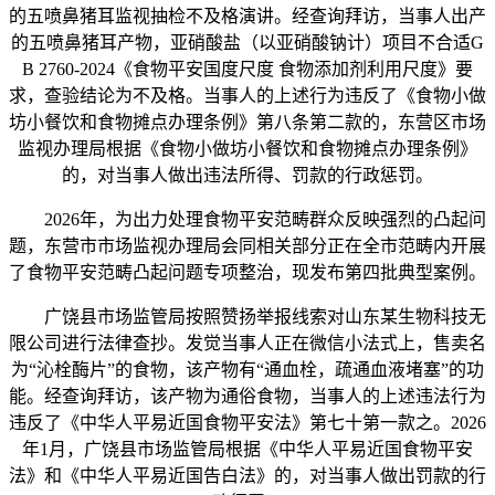
的五喷鼻猪耳监视抽检不及格演讲。经查询拜访，当事人出产
的五喷鼻猪耳产物，亚硝酸盐（以亚硝酸钠计）项目不合适G
B 2760-2024《食物平安国度尺度 食物添加剂利用尺度》要
求，查验结论为不及格。当事人的上述行为违反了《食物小做
坊小餐饮和食物摊点办理条例》第八条第二款的，东营区市场
监视办理局根据《食物小做坊小餐饮和食物摊点办理条例》
的，对当事人做出违法所得、罚款的行政惩罚。
2026年，为出力处理食物平安范畴群众反映强烈的凸起问
题，东营市市场监视办理局会同相关部分正在全市范畴内开展
了食物平安范畴凸起问题专项整治，现发布第四批典型案例。
广饶县市场监管局按照赞扬举报线索对山东某生物科技无
限公司进行法律查抄。发觉当事人正在微信小法式上，售卖名
为“沁栓酶片”的食物，该产物有“通血栓，疏通血液堵塞”的功
能。经查询拜访，该产物为通俗食物，当事人的上述违法行为
违反了《中华人平易近国食物平安法》第七十第一款之。2026
年1月，广饶县市场监管局根据《中华人平易近国食物平安
法》和《中华人平易近国告白法》的，对当事人做出罚款的行