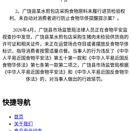
2。广饶县某水煎包店采购食物原料未履行进货检验权
利、未自动对消费者进行防止食物华侈提醒提示案？。
2026年4月，广饶县市场监管局法律人员正在食物平安监
视查抄中发觉，广饶县某水煎包店采购生猪肉未检验供货商的
许可证和相关证件，未正在运营场合夺目或者摆放反食物华侈
标识，指导消费者按需适量点餐。当事人的行为违反了《中华
人平易近国食物平安法》第五十第一款和《中华人平易近国反
食物华侈法》第七条第一款第二项之，广饶县市场监管局根据
《中华人平易近国食物平安法》和《中华人平易近国反食物华
侈法》的，对当事人做出的行政惩罚。
快捷导航
首页
关于我们
食品安全动态