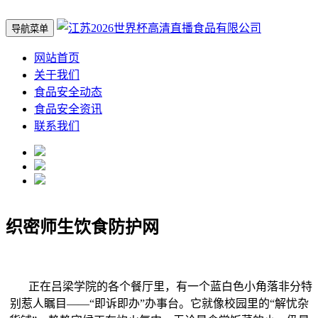
导航菜单
网站首页
关于我们
食品安全动态
食品安全资讯
联系我们
织密师生饮食防护网
正在吕梁学院的各个餐厅里，有一个蓝白色小角落非分特
别惹人瞩目——“即诉即办”办事台。它就像校园里的“解忧杂