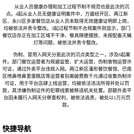
从业人员健康办理和加工过程节制不规范也是此次的沉
点。4起从业人员无健康证明案件中，万盛经开区、两江新
区、永川区多家餐饮店从业人员未取得无效健康证明即上岗，
均被依法并责令整改。3起过程节制不合规案件则显示，部门
餐饮店存正在加工区域不干净、餐具随便摆放、未按配备灭蝇
灯等问题，被依法并责令整改。
伪制、冒用入网天分是此次的沉点类型之一，涉及6起案
件。部门餐饮运营者为规避监管、扩大运营，伪制食物运营许
可证，通过外卖平台违规入网。两江新区潘彤餐饮餐馆、巴南
区喷鼻喷鼻里蛋糕店等运营者别离破费数千元通过收集伪制许
可证，用于平台店肆上线运营，均被依法违法所得并处以罚
款，其涉嫌伪制证件的犯罪线索被移送机关处置。部额外卖平
台因未履行入网天分审查权利，被依法逃责，被处以1万元罚
款。
快捷导航