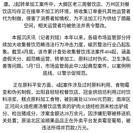
康。2起转单加工案件中，大脚区老三周餐饮店、万州区刘餐
饮店均存正在接单不加工的环境，将收集订单委托其他运营者
代为制做，侵害了消费者知情权，为不法加工行为供给了荫蔽
空间，相关运营者均被依法并责令整改。
本报沉庆讯（记者刘铭）本年以来，各级市场监管部分持
续加大收集餐饮范畴违法行为冲击力度，峻厉整治行业凸起乱
象。截至4月底，该市累计查处收集餐饮违法案件404起，涵盖
虚假天分、超范畴运营、转单加工、原料过时伪劣、卫生净乱
差等问题。5月7日，市场监管局此中22起典型案件，以案例明
底线、以警示促规范。
正在原料平安方面，4起案件涉及过时原料利用、食物霉
变和伪劣制假，云阳县轻轻权餐饮店、冠金烘焙坊利用过时饮
料浓浆、糕点原料加工食物，被别离处以5000元罚款；南岸区
正河间火烧疙瘩汤餐饮店售卖的驴肉火烧经检测未检出驴成
分、检出猪成分，涉案金额达28万余元，因涉嫌犯罪被移送机
关处置；原渝北区渝顺果品店正在外卖平台发卖霉变葡萄，被
违法所得并罚款2万元。