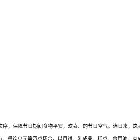
次序，保障节日期间食物平安，欢喜、的节日空气。连日来，岚
、餐饮单元等沉点场合，以月饼、乳成品、糕点、食用油、肉成